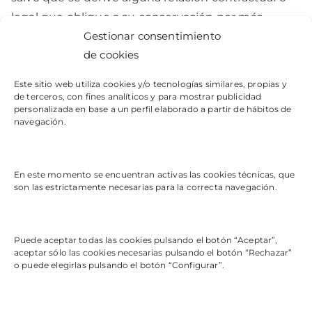
legal que obligue a su conservación por más
Gestionar consentimiento
tiempo.
de cookies
Este sitio web utiliza cookies y/o tecnologías similares, propias y
de terceros, con fines analíticos y para mostrar publicidad
personalizada en base a un perfil elaborado a partir de hábitos de
navegación.
En este momento se encuentran activas las cookies técnicas, que
son las estrictamente necesarias para la correcta navegación.
MENU
Acuxabia
Puede aceptar todas las cookies pulsando el botón “Aceptar”,
Servicios
aceptar sólo las cookies necesarias pulsando el botón “Rechazar”
INFO
o puede elegirlas pulsando el botón “Configurar”.
Aviso legal